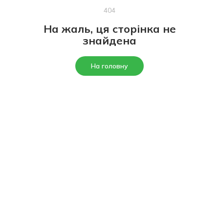
404
На жаль, ця сторінка не
знайдена
На головну