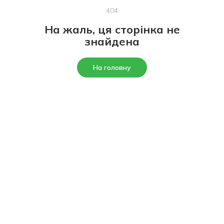
404
На жаль, ця сторінка не
знайдена
На головну