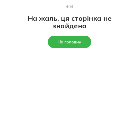
404
На жаль, ця сторінка не
знайдена
На головну