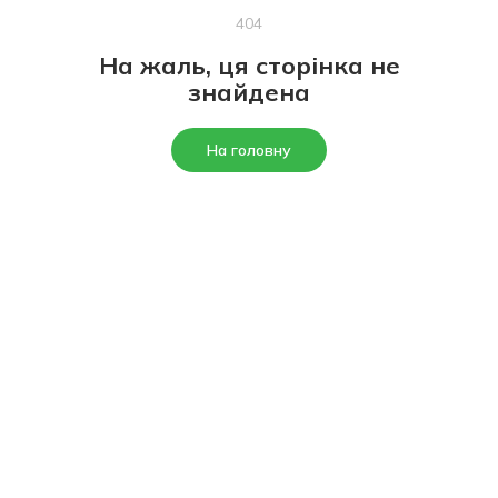
404
На жаль, ця сторінка не
знайдена
На головну