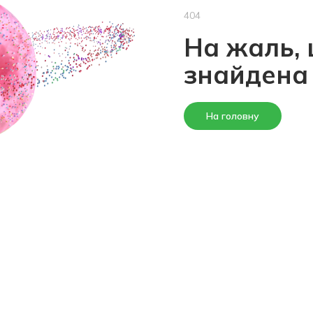
404
На жаль, 
знайдена
На головну