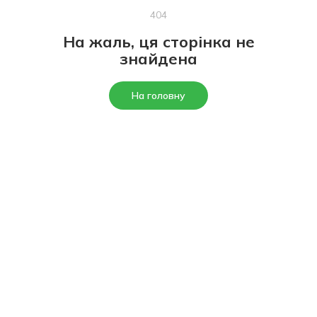
404
На жаль, ця сторінка не
знайдена
На головну