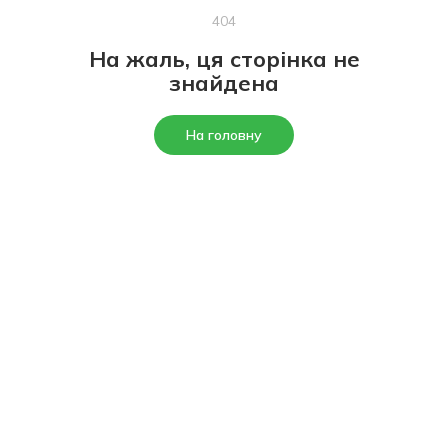
404
На жаль, ця сторінка не
знайдена
На головну