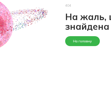
404
На жаль, 
знайдена
На головну