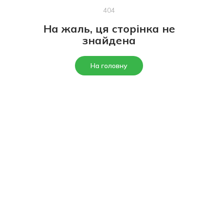
404
На жаль, ця сторінка не
знайдена
На головну