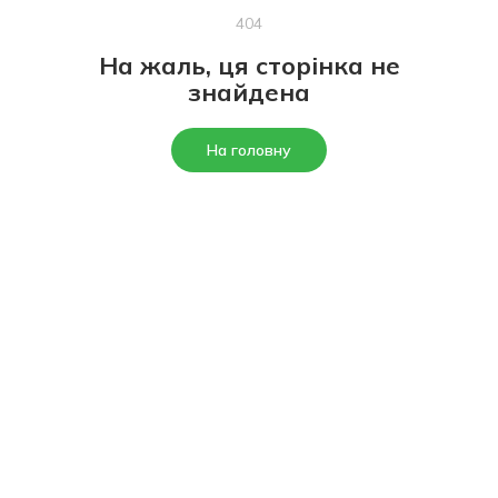
404
На жаль, ця сторінка не
знайдена
На головну