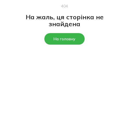
404
На жаль, ця сторінка не
знайдена
На головну