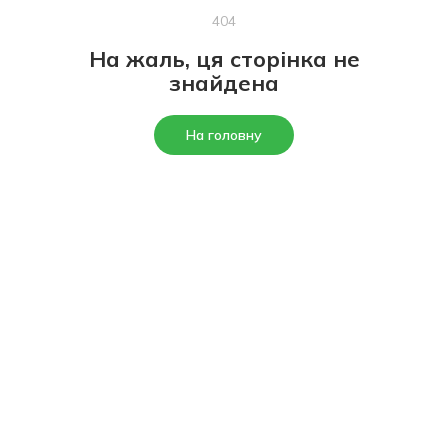
404
На жаль, ця сторінка не
знайдена
На головну