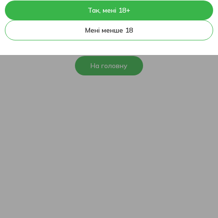
Так, мені 18+
404
На жаль, ця сторінка не
Мені менше 18
знайдена
На головну