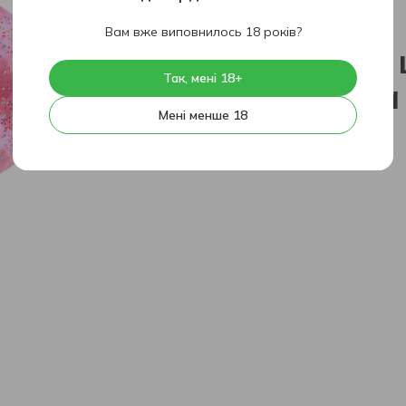
404
Вам вже виповнилось 18 років?
На жаль, 
Так, мені 18+
знайдена
Мені менше 18
На головну