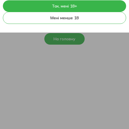
Так, мені 18+
404
На жаль, ця сторінка не
Мені менше 18
знайдена
На головну