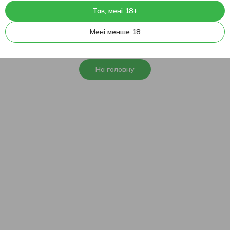
Так, мені 18+
404
На жаль, ця сторінка не
Мені менше 18
знайдена
На головну