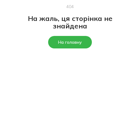
404
На жаль, ця сторінка не
знайдена
На головну