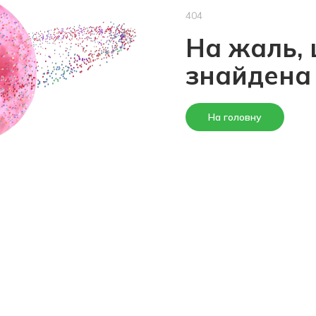
404
На жаль, 
знайдена
На головну