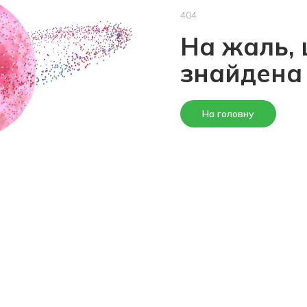
404
На жаль, 
знайдена
На головну