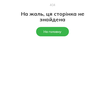
404
На жаль, ця сторінка не
знайдена
На головну