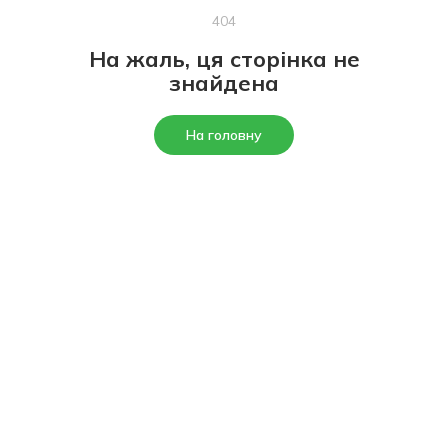
404
На жаль, ця сторінка не
знайдена
На головну