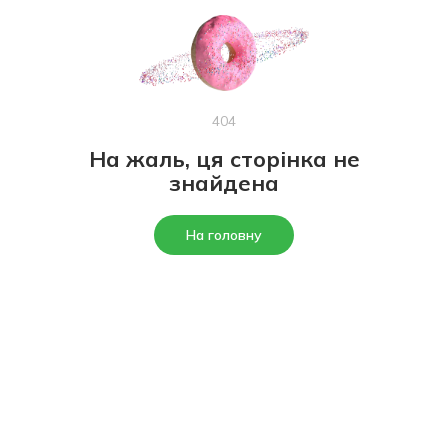
404
На жаль, ця сторінка не
знайдена
На головну