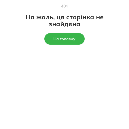
404
На жаль, ця сторінка не
знайдена
На головну