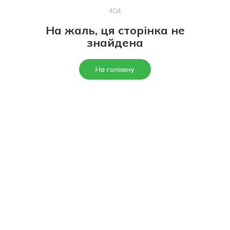
404
На жаль, ця сторінка не
знайдена
На головну