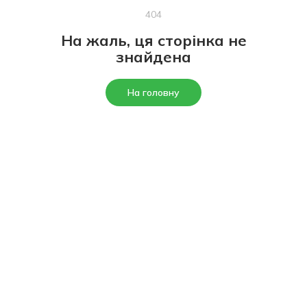
404
На жаль, ця сторінка не
знайдена
На головну