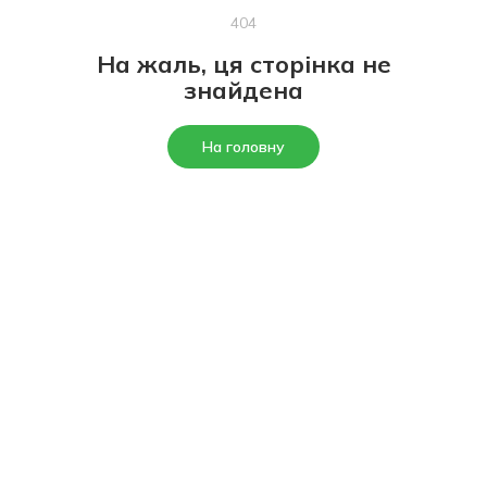
404
На жаль, ця сторінка не
знайдена
На головну