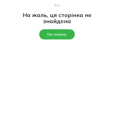
404
На жаль, ця сторінка не
знайдена
На головну