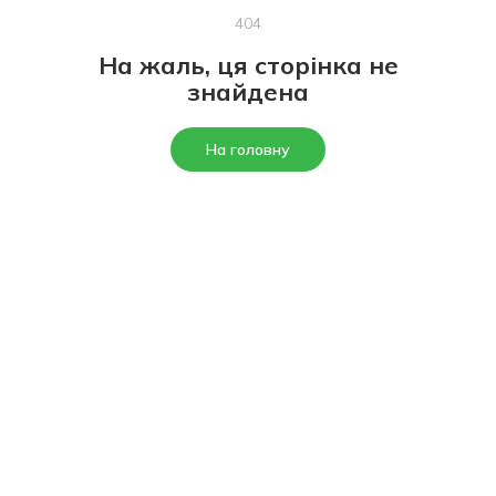
404
На жаль, ця сторінка не
знайдена
На головну