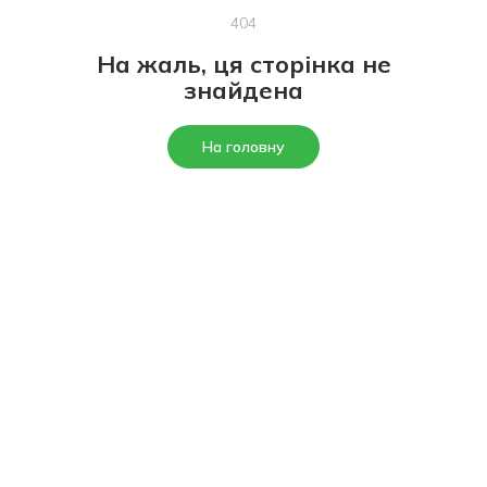
404
На жаль, ця сторінка не
знайдена
На головну