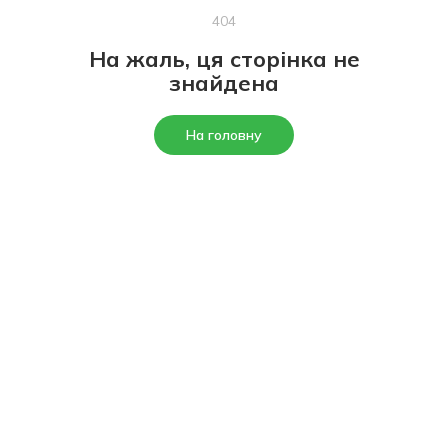
404
На жаль, ця сторінка не
знайдена
На головну