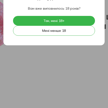
404
Вам вже виповнилось 18 років?
На жаль, 
Так, мені 18+
знайдена
Мені менше 18
На головну