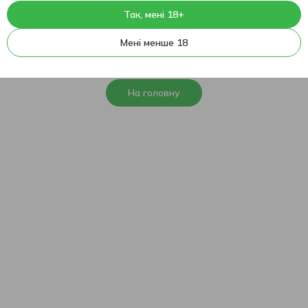
Так, мені 18+
404
На жаль, ця сторінка не
Мені менше 18
знайдена
На головну