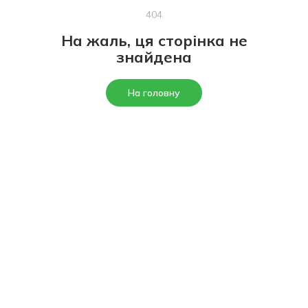
404
На жаль, ця сторінка не
знайдена
На головну