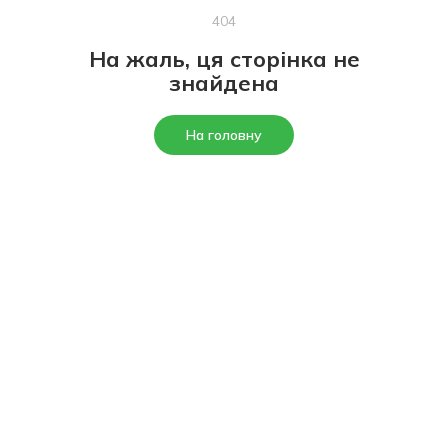
404
На жаль, ця сторінка не
знайдена
На головну