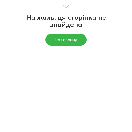
404
На жаль, ця сторінка не
знайдена
На головну