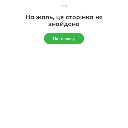
404
На жаль, ця сторінка не
знайдена
На головну