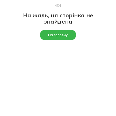
404
На жаль, ця сторінка не
знайдена
На головну