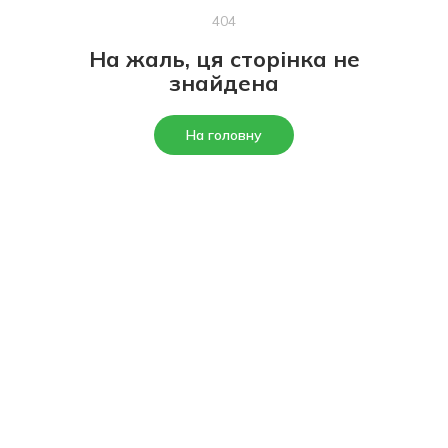
404
На жаль, ця сторінка не
знайдена
На головну