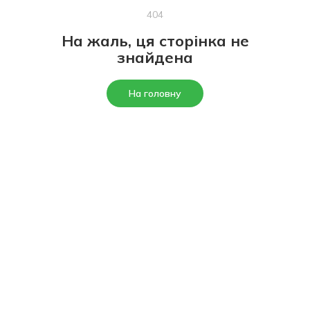
404
На жаль, ця сторінка не
знайдена
На головну