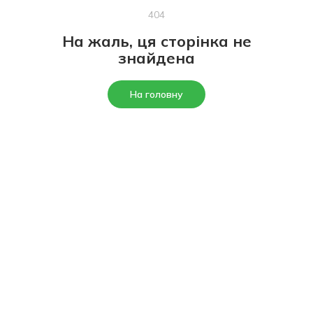
404
На жаль, ця сторінка не
знайдена
На головну