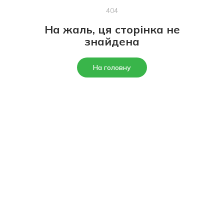
404
На жаль, ця сторінка не
знайдена
На головну