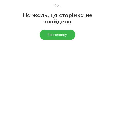
404
На жаль, ця сторінка не
знайдена
На головну