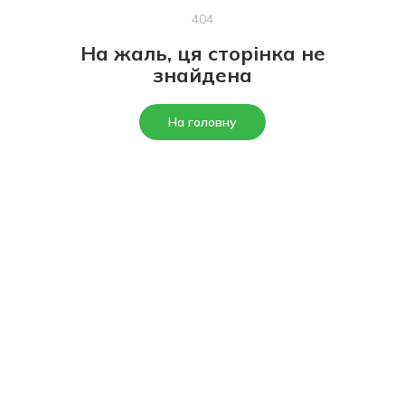
404
На жаль, ця сторінка не
знайдена
На головну