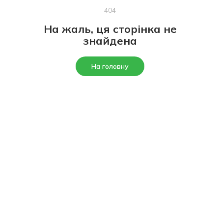
404
На жаль, ця сторінка не
знайдена
На головну