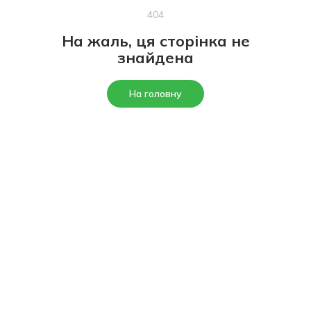
404
На жаль, ця сторінка не
знайдена
На головну