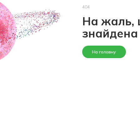
404
На жаль, 
знайдена
На головну