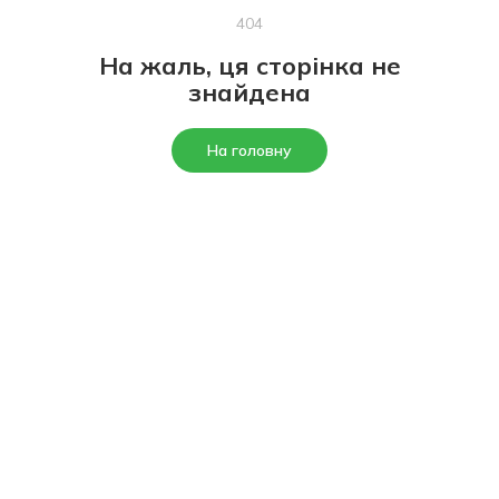
404
На жаль, ця сторінка не
знайдена
На головну