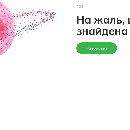
404
На жаль, 
знайдена
На головну