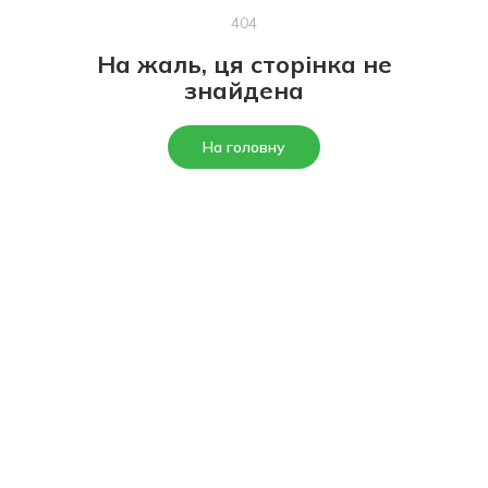
404
На жаль, ця сторінка не
знайдена
На головну