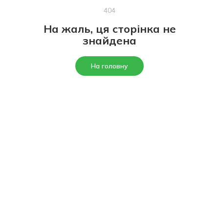
404
На жаль, ця сторінка не
знайдена
На головну